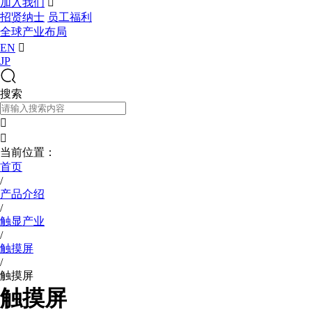
加入我们

招贤纳士
员工福利
全球产业布局
EN

JP
搜索


当前位置：
首页
/
产品介绍
/
触显产业
/
触摸屏
/
触摸屏
触摸屏