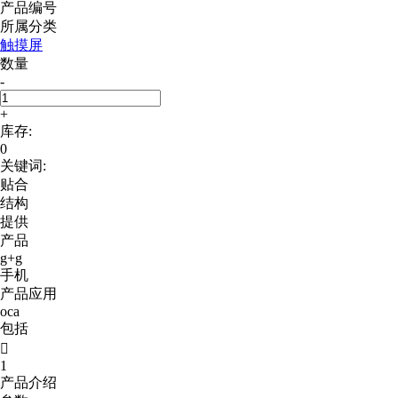
产品编号
所属分类
触摸屏
数量
-
+
库存:
0
关键词:
贴合
结构
提供
产品
g+g
手机
产品应用
oca
包括

1
产品介绍