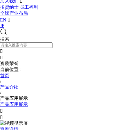
加入我们

招贤纳士
员工福利
全球产业布局
EN

JP
搜索


资质荣誉
当前位置：
首页
/
产品介绍
/
产品应用展示
产品应用展示


查看详情