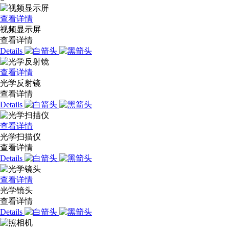
查看详情
视频显示屏
查看详情
Details
查看详情
光学反射镜
查看详情
Details
查看详情
光学扫描仪
查看详情
Details
查看详情
光学镜头
查看详情
Details